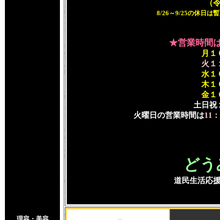
（令
8/26～9/25の休
★
営業時間
月１
火１
水
１
木
１
金
１
土日祝
火曜日の営業時間は
11：
どう
道民生活応
理容・美容