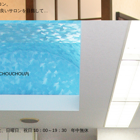
ロン。
良いサロンを目指して…
 CHOUCHOU内
0/土、日曜日、祝日:10：00～19：30 年中無休