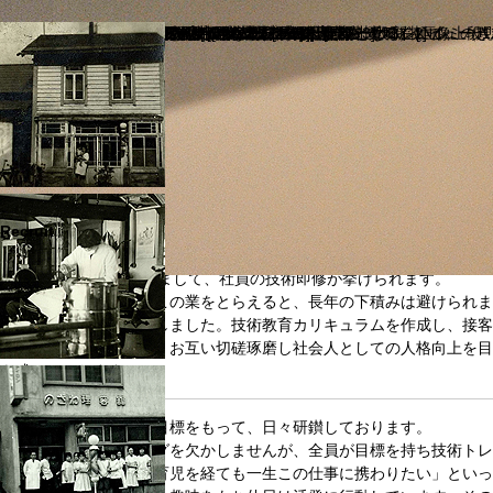
1930年（昭和5年）北海道雨龍郡北龍村（現雨竜郡北竜町）にて、のざわ
店舗拡張、最新機器を導入、小さな村一番の社交場となる。[画像上段1左
1962年（昭和37年）札幌進出[画像上段1左3]
1966年（昭和41年）有限会社 能澤理美容院設立
ヘアーサロンのざわ（現カットプラザ）ビューティーサロンハルミ（現
1970～80年代 支店展開を開始[画像上段1左4]
ヘアーサロンのざわエスタ店（現エンブレム）[画像上段2左1]
ヘアーサロンアルカポネ開店[画像上段2左2]
1988年（昭和63年）NOZAWAビル竣工[画像上段2左3]
小さな理容館はビルになりました。
2000年（平成12年）ヘアーサロン アルカポネ新装
2003年（平成15年）ヘアーサロン エンブレム新装
2007年（平成19年）カットプラザ＆ビューティーパーク新装
2009年（平成21年）ブライダルシェービング専門店 ブライズビュー
2012年（平成24年）ザ・バーバーシュシュ開店
his
はじめに
NOZAWAは創業昭和５年以来、多くのお客様にご愛顧頂きお蔭様でこ
理容、美容という枠を乗り越え、新しいヘアビジネスの可能性を追求し
Recruit
NOZAWAの特色と致しまして、社員の技術即修が挙げられます。
本来の職人仕事としてこの業をとらえると、長年の下積みは避けられま
に提供出来るように致しました。技術教育カリキュラムを作成し、接客
ミュニケーションから、お互い切磋琢磨し社会人としての人格向上を目
を残しております。
社員はそれぞれ明確な目標をもって、日々研鑚しております。
連日、自主トレーニングを欠かしませんが、全員が目標を持ち技術トレ
を継ぎたい」「結婚、育児を経ても一生この仕事に携わりたい」といっ