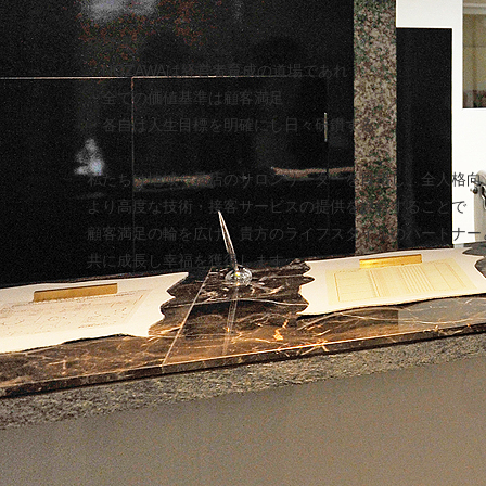
経営理念
・NOZAWAは経営者育成の道場であれ
・全ての価値基準は顧客満足
・各自は人生目標を明確にし日々研鑽する
私たちは地域一番店のサロンリーダーを目指し、全人格向
より高度な技術・接客サービスの提供を継続することで
顧客満足の輪を広げ、貴方のライフスタイルのパートナー
共に成長し幸福を獲得します