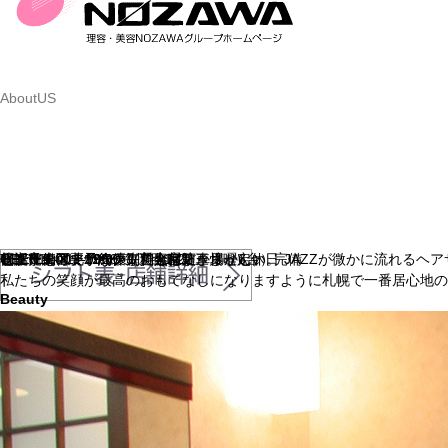
AboutUS
ビューティーパーク（美容室）
札幌市東区北12条東1丁目1-22
OPEN 9:00～19:00 毎週火曜第三月曜定休日
電話予約可、予約優先、無料駐車場（6台）完備
個室完備（要予約、別料金は頂きません）
TEL:011-711-9958
どこにも似ていない、でも何だか懐かしい。 JAZZが微かに流れるヘア
私たちの笑顔が最高のおもてなしになりますように札幌で一番居心地の
Beauty