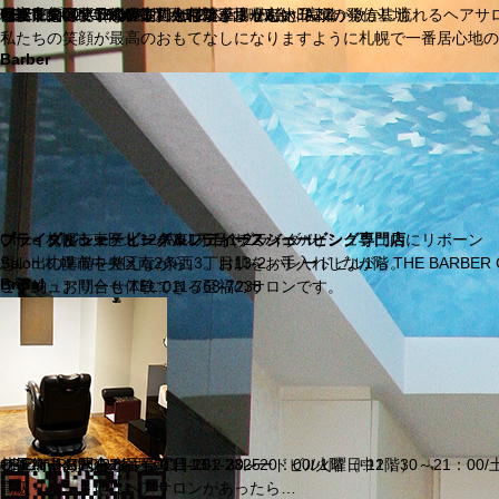
カットプラザ（理容室）
札幌市東区北12条東1丁目1-22
OPEN 9:00～19:00 毎週火曜第三月曜定休日
電話予約可、予約優先、無料駐車場（6台）完備
個室完備（要予約、別料金は頂きません）
TEL:011-722-5906
どこにも似ていない、でも何だか懐かしいJAZZが微かに流れるヘアサ
理容・美容NOZAWAグループ本店、伝統と信頼の発信基地
私たちの笑顔が最高のおもてなしになりますように札幌で一番居心地の
Barber
ブライズビューティー パルフェ（ブライダル）
Office 札幌市東区北12条東1丁目1-22
ブライダルシェービング＆レディースシェービング専門店
ブライズビューティーパルフェがザ・バーバーシュシュ内にリボーン
Salon 札幌市中央区南2条西3丁目13-2 パレードビル1階
思い出の準備を整えながら。。お肌をお手入れしながら。
THE BARBER
Bridal
ご予約、お問合せ TEL:011-768-7238
ラグジュアリーも体験できる至福のサロンです。
ザ・バーバー シュシュ
札幌市中央区南2条西3丁目13-2 パレードビル1階（中2階）
OPEN 月、水、木、金曜日:10：30～20：00/火曜日:11：30～21：0
ご予約・お問合せ番号:011-251-2325
- BIZ in RESORT -
ビズ イン リゾート
高級リゾート地にヘアサロンがあったら…