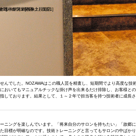
理容館開業[画像上段1左1]
2]
ビューティーパーク）開店
ティーパルフェ開店
れまでやって参りました。当ホームページをご覧の通りですが、NOZAW
挑戦し続けております。
せんでした。NOZAWAはこの職人芸を精査し、短期間でより高度な技
においてもマニュアルチックな掛け声を出来るだけ排除し、お客様との
指しております。結果として、１～２年で担当客を持つ技術者に成長さ
ーニングを楽しんでいます。「将来自分のサロンを持ちたい」「故郷に
た目標が明確なのです。技術トレーニングと言ってもサロンの中ばかり