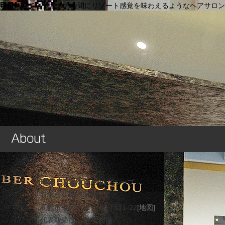
Branch2
逆に転じてビジネスの合間にリゾート感覚を味わえるようなヘアサロン
理容・美容NOZAWAグループ
有限会社能澤理美容院
札幌市東区北12条東1丁目1-22
[地図]
代表取締役 能澤 和博